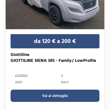
da 120 € a 200 €
Giottiline
GIOTTILINE SIENA 385 - Family/ LowProfile
OZZERO
5
2025
Km 0
Vai al dettaglio