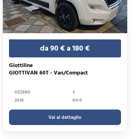
da 90 € a 180 €
Giottiline
GIOTTIVAN 60T - Van/Compact
OZZERO
3
2026
Km 0
Vai al dettaglio