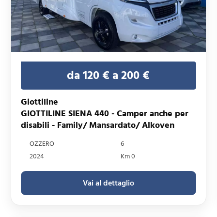
da 120 € a 200 €
Giottiline
GIOTTILINE SIENA 440 - Camper anche per
disabili - Family/ Mansardato/ Alkoven
OZZERO
6
2024
Km 0
Vai al dettaglio