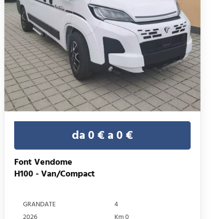
da 0 € a 0 €
Font Vendome
H100 - Van/Compact
GRANDATE
4
2026
Km 0