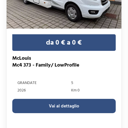
da 0 € a 0 €
McLouis
Mc4 373 - Family/ LowProfile
GRANDATE
5
2026
Km 0
Vai al dettaglio